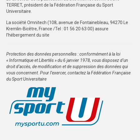
TERRET, président de la Fédération Française du Sport
AFFILIATIONS/LICENCES
Universitaire.
La société Omnitech (108, avenue de Fontainebleau, 94270 Le
REUNIONS
Kremlin-Bicêtre, France /Tel : 01 56 20 63 00) assure
l’hébergement du site
ARBITRAGE
SPORTS COLLECTIFS
Protection des données personnelles : conformément à la loi
« Informatique et Libertés » du 6 janvier 1978, vous disposez d’un
CHAMPIONNATS INTER-LIGUES
droit d’accès, de modification et de suppression des données qui
vous concernent. Pour l’exercer, contactez la Fédération Française
CHAMPIONNAT DISTRICT RENNES
du Sport Universitaire
CHAMPIONNAT DISTRICT BREST
CHAMPIONNAT DISTRICT CENTRE
OUEST
FEUILLES DE MATCH
SPORTS INDIVIDUELS