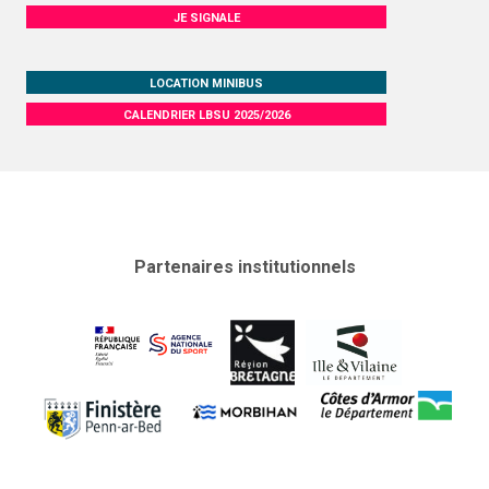
ÉVÉNEMENTS SPORTIFS
JE SIGNALE
CHALLENGE D’AUTOMNE
LOCATION MINIBUS
COMMUNICATION
CALENDRIER LBSU 2025/2026
PHOTOTHÈQUE
Photos 2024/2025
Photos 2023/2024
Partenaires institutionnels
LOGOTHÈQUE
PALMARÈS
PARTENAIRES