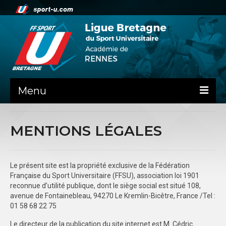
Menu
NEWS
MENTIONS LÉGALES
PRÉSENTATION
Contact
Le présent site est la propriété exclusive de la Fédération
Française du Sport Universitaire (FFSU), association loi 1901
La ligue de Bretagne
reconnue d’utilité publique, dont le siège social est situé 108,
avenue de Fontainebleau, 94270 Le Kremlin-Bicêtre, France /Tel :
ADMINISTRATIF
01 58 68 22 75
DOSSIER DE RENTREE
Le directeur de la publication du site internet est M. Cédric