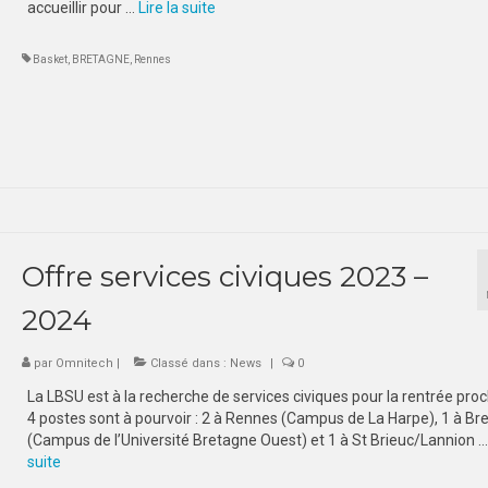
accueillir pour …
Lire la suite­­
Basket
,
BRETAGNE
,
Rennes
Offre services civiques 2023 –
2024
par
Omnitech
|
Classé dans :
News
|
0
La LBSU est à la recherche de services civiques pour la rentrée proc
4 postes sont à pourvoir : 2 à Rennes (Campus de La Harpe), 1 à Br
(Campus de l’Université Bretagne Ouest) et 1 à St Brieuc/Lannion 
suite­­