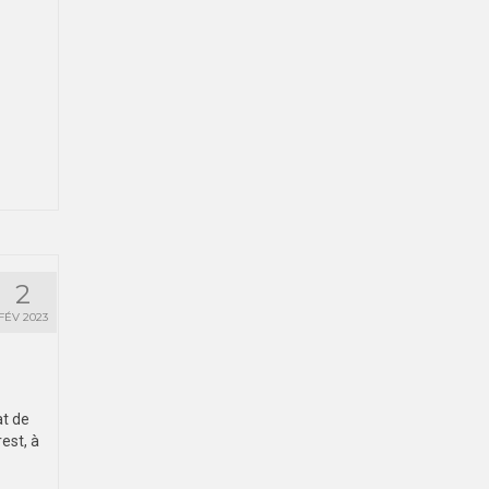
2
FÉV 2023
at de
est, à