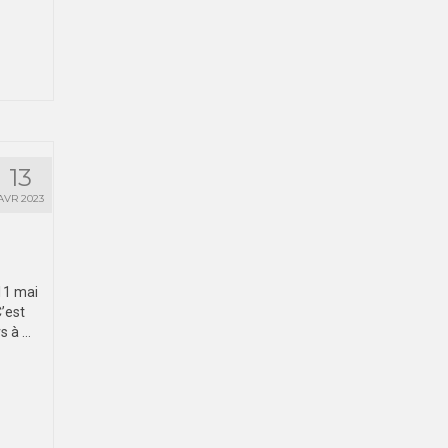
13
AVR 2023
11 mai
’est
s à …