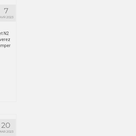
7
AVR 2023
et N2
uverez
uimper
20
MAR 2023