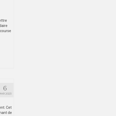
ettre
daire
 course
6
MAR 2023
ent. Cet
enant de