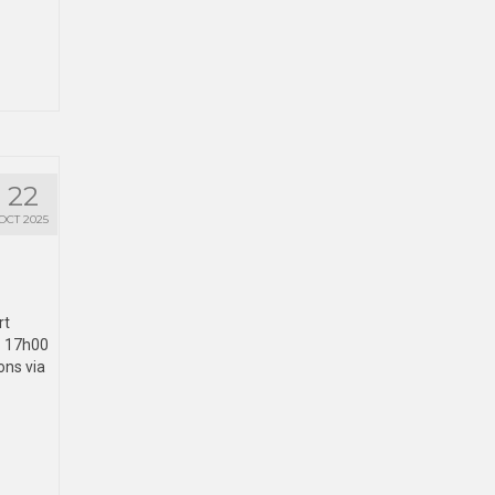
22
OCT 2025
rt
– 17h00
ons via