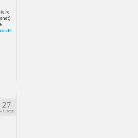
taire
ranet)
e
 suite­­
27
MAI 2025