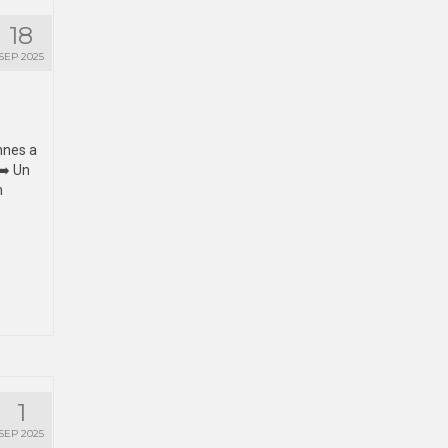
18
SEP 2025
nnes a
➡️ Un
h
1
SEP 2025