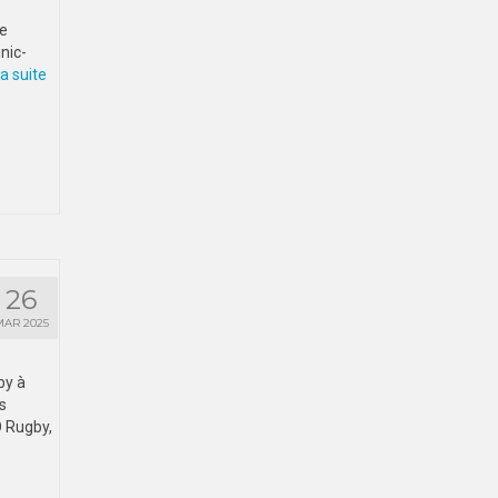
se
nic-
a suite­­
26
MAR 2025
by à
s
O Rugby,