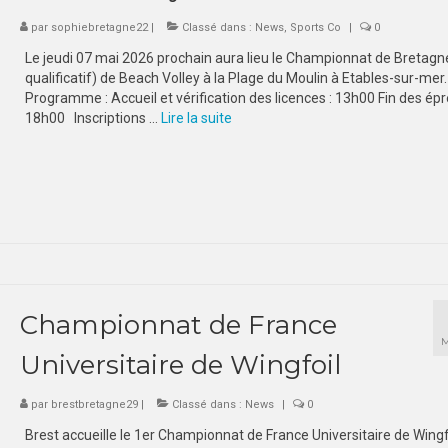
par
sophiebretagne22
|
Classé dans :
News
,
Sports Co
|
0
Le jeudi 07 mai 2026 prochain aura lieu le Championnat de Bretagn
qualificatif) de Beach Volley à la Plage du Moulin à Etables-sur-mer.
Programme : Accueil et vérification des licences : 13h00 Fin des épr
18h00 Inscriptions …
Lire la suite­­
Championnat de France
M
Universitaire de Wingfoil
par
brestbretagne29
|
Classé dans :
News
|
0
Brest accueille le 1er Championnat de France Universitaire de Wingf