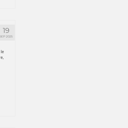
19
SEP 2025
 le
re,