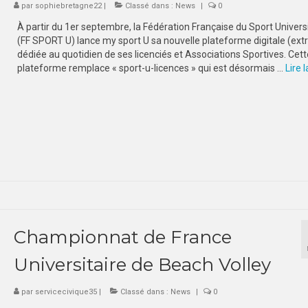
par
sophiebretagne22
|
Classé dans :
News
|
0
À partir du 1er septembre, la Fédération Française du Sport Universi
(FF SPORT U) lance my sport U sa nouvelle plateforme digitale (ext
dédiée au quotidien de ses licenciés et Associations Sportives. Cett
plateforme remplace « sport-u-licences » qui est désormais …
Lire la
Championnat de France
Universitaire de Beach Volley
par
servicecivique35
|
Classé dans :
News
|
0