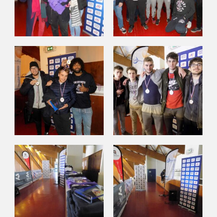
AFFILIATIONS/LICENCES
REUNIONS
ARBITRAGE
SPORTS COLLECTIFS
CHAMPIONNATS INTER-LIGUES
CHAMPIONNAT DISTRICT RENNES
CHAMPIONNAT DISTRICT BREST
CHAMPIONNAT DISTRICT CENTRE
OUEST
FEUILLES DE MATCH
SPORTS INDIVIDUELS