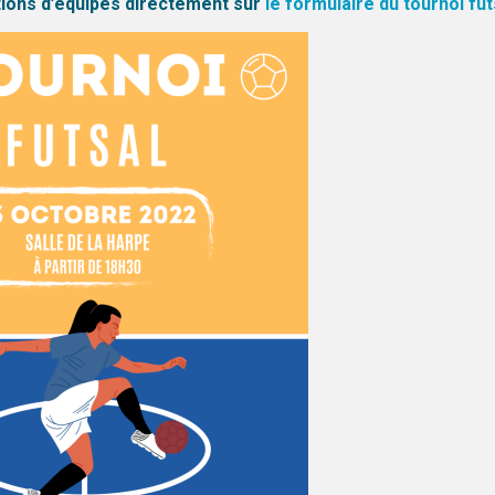
tions d’équipes directement sur
le formulaire du tournoi fut