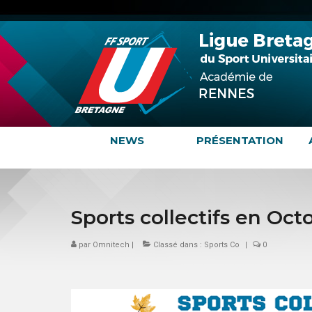
NEWS
PRÉSENTATION
Sports collectifs en Oct
par
Omnitech
|
Classé dans :
Sports Co
|
0