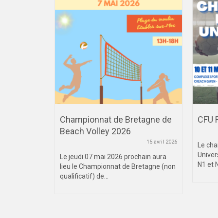
Championnat de Bretagne de
CFU 
Beach Volley 2026
2 mars 2023
15 avril 2026
e des IUT se
Le cha
à Rennes....
Univer
Le jeudi 07 mai 2026 prochain aura
N1 et N
lieu le Championnat de Bretagne (non
qualificatif) de...