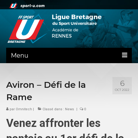
Menu
NEWS
6
Aviron – Défi de la
PRÉSENTATION
OCT 2022
Rame
Contact
par
Omnitech
La ligue de Bretagne
|
Classé dans :
News
|
0
Venez affronter les
ADMINISTRATIF
DOSSIER DE RENTREE