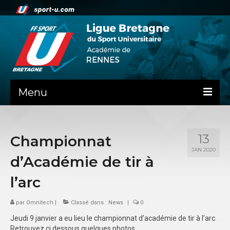
Menu
NEWS
13
Championnat
PRÉSENTATION
JAN 2020
d’Académie de tir à
Contact
l’arc
La ligue de Bretagne
par
Omnitech
|
Classé dans :
News
|
0
ADMINISTRATIF
Jeudi 9 janvier a eu lieu le championnat d’académie de tir à l’arc.
DOSSIER DE RENTREE
Retrouvez ci dessous quelques photos.