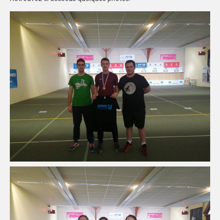
AFFILIATIONS/LICENCES
REUNIONS
ARBITRAGE
SPORTS COLLECTIFS
CHAMPIONNATS INTER-LIGUES
CHAMPIONNAT DISTRICT RENNES
CHAMPIONNAT DISTRICT BREST
CHAMPIONNAT DISTRICT CENTRE
OUEST
FEUILLES DE MATCH
SPORTS INDIVIDUELS