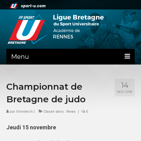
Menu
NEWS
14
Championnat de
PRÉSENTATION
NOV 2018
Bretagne de judo
Contact
par
Omnitech
La ligue de Bretagne
|
Classé dans :
News
|
0
ADMINISTRATIF
Jeudi 15 novembre
DOSSIER DE RENTREE