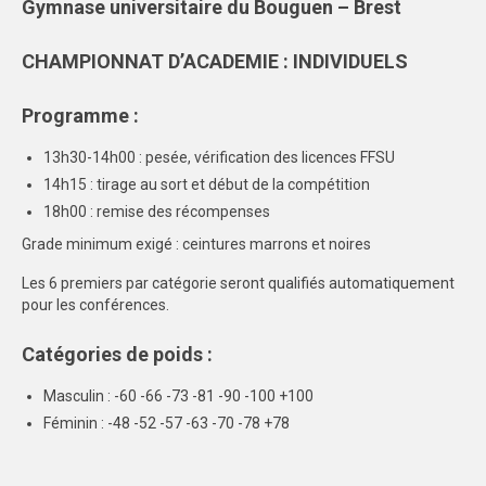
Gymnase universitaire du Bouguen – Brest
AFFILIATIONS/LICENCES
CHAMPIONNAT D’ACADEMIE : INDIVIDUELS
REUNIONS
Programme :
ARBITRAGE
13h30-14h00 : pesée, vérification des licences FFSU
SPORTS COLLECTIFS
14h15 : tirage au sort et début de la compétition
CHAMPIONNATS INTER-LIGUES
18h00 : remise des récompenses
Grade minimum exigé : ceintures marrons et noires
CHAMPIONNAT DISTRICT RENNES
Les 6 premiers par catégorie seront qualifiés automatiquement
CHAMPIONNAT DISTRICT BREST
pour les conférences.
CHAMPIONNAT DISTRICT CENTRE
Catégories de poids :
OUEST
Masculin : -60 -66 -73 -81 -90 -100 +100
FEUILLES DE MATCH
Féminin : -48 -52 -57 -63 -70 -78 +78
SPORTS INDIVIDUELS