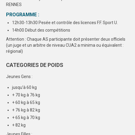
RENNES
AFFILIATIONS/LICENCES
PROGRAMME :
REUNIONS
12h30-13h30 Pesée et contrôle des licences F.F. Sport U.
14h00 Début des compétitions
ARBITRAGE
Attention : Chaque AS participante doit présenter deux officiels
(un juge et un arbitre de niveau CUA2 a minima ou équivalent :
SPORTS COLLECTIFS
régional)
CHAMPIONNATS INTER-LIGUES
CATEGORIES DE POIDS
CHAMPIONNAT DISTRICT RENNES
Jeunes Gens :
CHAMPIONNAT DISTRICT BREST
jusqu’à 60 kg
+ 70 kg à 76 kg
CHAMPIONNAT DISTRICT CENTRE
OUEST
+ 60 kg à 65 kg
+ 76 kg à 82 kg
FEUILLES DE MATCH
+ 65 kg à 70 kg
+ 82 kg
SPORTS INDIVIDUELS
Jeunes Filles :