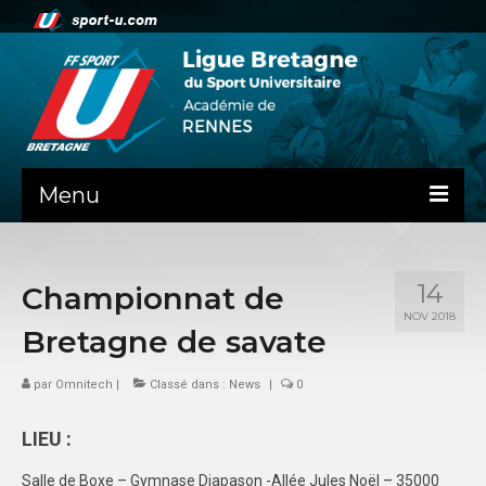
Menu
NEWS
14
Championnat de
PRÉSENTATION
NOV 2018
Bretagne de savate
Contact
par
Omnitech
La ligue de Bretagne
|
Classé dans :
News
|
0
ADMINISTRATIF
LIEU :
DOSSIER DE RENTREE
Salle de Boxe – Gymnase Diapason -Allée Jules Noël – 35000