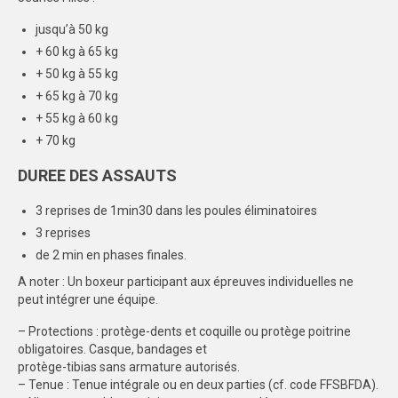
ÉVÉNEMENTS SPORTIFS
jusqu’à 50 kg
CHALLENGE D’AUTOMNE
+ 60 kg à 65 kg
+ 50 kg à 55 kg
COMMUNICATION
+ 65 kg à 70 kg
+ 55 kg à 60 kg
PHOTOTHÈQUE
+ 70 kg
Photos 2024/2025
DUREE DES ASSAUTS
Photos 2023/2024
3 reprises de 1min30 dans les poules éliminatoires
LOGOTHÈQUE
3 reprises
de 2 min en phases finales.
PALMARÈS
A noter : Un boxeur participant aux épreuves individuelles ne
peut intégrer une équipe.
PARTENAIRES
– Protections : protège-dents et coquille ou protège poitrine
obligatoires. Casque, bandages et
protège-tibias sans armature autorisés.
– Tenue : Tenue intégrale ou en deux parties (cf. code FFSBFDA).